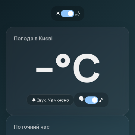
☀️
🌙
Погода в Києві
--
°C
🗣️
🎵
🔔 Звук: Увімкнено
Поточний час