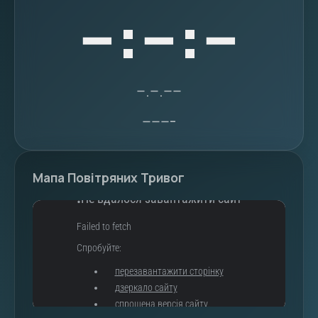
--:--:--
--.--.----
-------
Мапа Повітряних Тривог