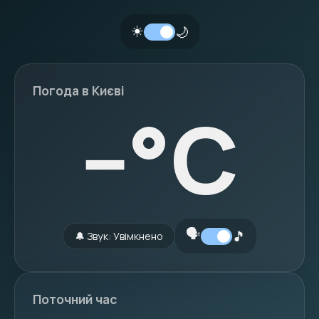
☀️
🌙
Погода в Києві
--
°C
🗣️
🎵
🔔 Звук: Увімкнено
Поточний час