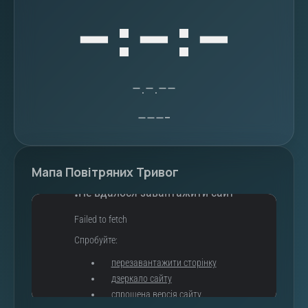
--:--:--
--.--.----
-------
Мапа Повітряних Тривог